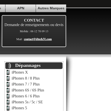
e
APN
Autres Marques
CONTACT
Demande de renseignements ou devis
Mobile : 06 12 78 09 13
Mail :
contact@dtech31.com
Dépannages
iPhones X
iPhones 8 / 8 Plus
iPhones 7 / 7 Plus
iPhones 6S / 6S Plus
iPhones 6 / 6 Plus
iPhones 5s / 5c / SE
iPhones 5