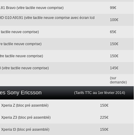
1 Bravo (vitre tactile neuve comprise)
99€
HD G10 A9191 (vitre tactile neuve comprise avec écran lcd
100€
 tactile neuve comprise)
65€
re tactile neuve comprise)
150€
tre tactile neuve comprise)
150€
(vitre tactile neuve comprise)
145€
(sur
demande)
iles Sony Ericsson
(Tarifs TTC au 1er février 2014)
cd Xperia Z (bloc pré assemblé)
150€
cd Xperia Z3 (bloc pré assemblé)
225€
d Xperia t3 (bloc pré assemblé)
150€