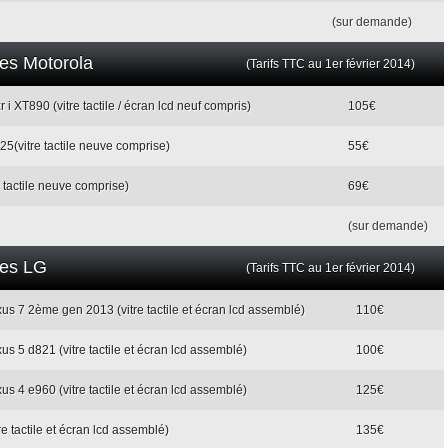
(sur demande)
les Motorola
(Tarifs TTC au 1er février 2014)
i XT890 (vitre tactile / écran lcd neuf compris)
105€
5(vitre tactile neuve comprise)
55€
e tactile neuve comprise)
69€
(sur demande)
les LG
(Tarifs TTC au 1er février 2014)
us 7 2ème gen 2013 (vitre tactile et écran lcd assemblé)
110€
s 5 d821 (vitre tactile et écran lcd assemblé)
100€
s 4 e960 (vitre tactile et écran lcd assemblé)
125€
e tactile et écran lcd assemblé)
135€