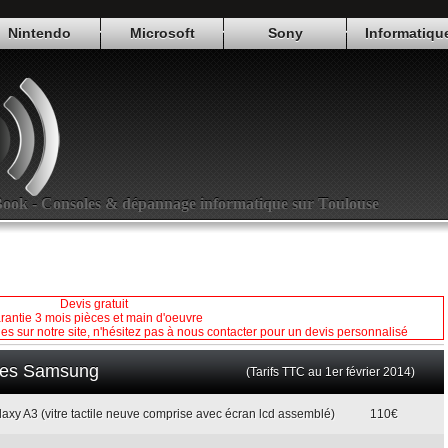
Nintendo
Microsoft
Sony
Informatiqu
Book - Consoles & dépannage informatique sur Toulouse
Devis gratuit
rantie 3 mois pièces et main d'oeuvre
les sur notre site, n'hésitez pas à nous contacter pour un devis personnalisé
iles Samsung
(Tarifs TTC au 1er février 2014)
axy A3 (vitre tactile neuve comprise avec écran lcd assemblé)
110€