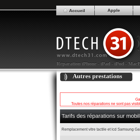
Apple
Accueil
Réparation iPhone - iPad - iPod - Mac
Autres prestations
Ga
Toutes nos réparations ne sont pas visib
Tarifs des réparations sur mob
Remplacement vitre tactile et lcd Samsung Gal