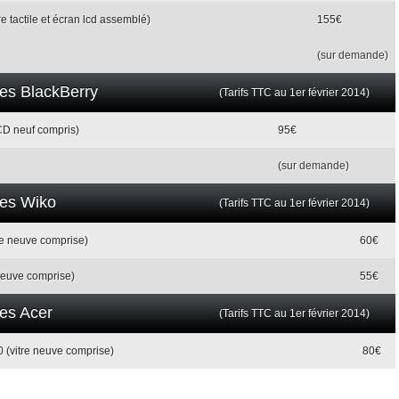
e tactile et écran lcd assemblé)
155€
(sur demande)
les BlackBerry
(Tarifs TTC au 1er février 2014)
D neuf compris)
95€
(sur demande)
les Wiko
(Tarifs TTC au 1er février 2014)
re neuve comprise)
60€
 neuve comprise)
55€
les Acer
(Tarifs TTC au 1er février 2014)
0 (vitre neuve comprise)
80€