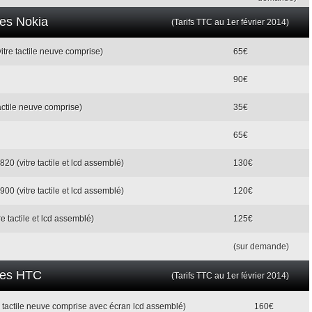
les Nokia
(Tarifs TTC au 1er février 2014)
itre tactile neuve comprise)
65€
90€
actile neuve comprise)
35€
65€
20 (vitre tactile et lcd assemblé)
130€
00 (vitre tactile et lcd assemblé)
120€
e tactile et lcd assemblé)
125€
(sur demande)
iles HTC
(Tarifs TTC au 1er février 2014)
e tactile neuve comprise avec écran lcd assemblé)
160€