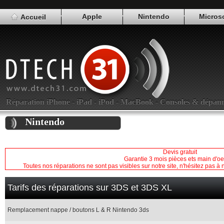
Apple
Nintendo
Micros
Accueil
Réparation iPhone - iPad - iPod - MacBook - Consoles & dépan
Nintendo
Devis gratuit
Garantie 3 mois pièces ets main d'o
Toutes nos réparations ne sont pas visibles sur notre site, n'hésitez pas 
Tarifs des réparations sur 3DS et 3DS XL
Remplacement nappe / boutons L & R Nintendo 3ds