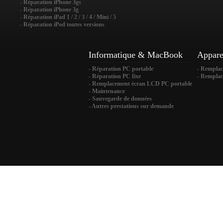
- Réparation iPhone 3gs
- Réparation iPhone 3g
- Réparation iPad 1 / 2 / 3 / 4 / Mini / 5
- Réparation iPod toutes versions
Informatique & MacBook
Appare
- Réparation PC portable
- Rempla
- Réparation PC fixe
- Remplac
- Remplacement écran LCD PC portable
- Maintenance
- Sauvegarde de données
- Autres prestations sur demande